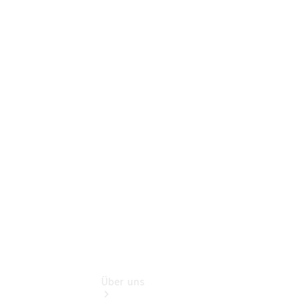
Gebrauchtwagenkauf
Service für
Reisemobile
Finanzdienste
Digitale
Extras
Ihr
Ansprechpartner
zu unseren
Gebrauchten.
Über uns